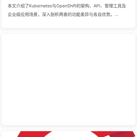
本文介绍了Kubernetes与OpenShift的架构、API、管理工具及
企业级应用场景，深入剖析两者的功能差异与各自优势。
Kubernetes作为开源容器编排平台，提供强大的可扩展性和灵活
性，而OpenShift则在其基础上增加了企业级安全性、自动化管
理和开发者友好功能。