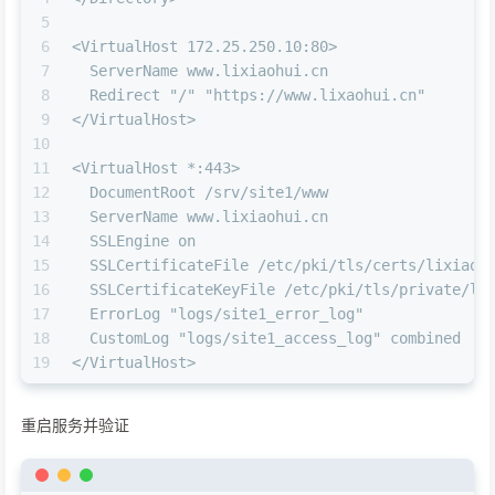
5
6
<VirtualHost 172.25.250.10:80>
7
  ServerName www.lixiaohui.cn
8
  Redirect "/" "https://www.lixaohui.cn"
9
</VirtualHost>
10
11
<VirtualHost *:443>
12
  DocumentRoot /srv/site1/www
13
  ServerName www.lixiaohui.cn
14
  SSLEngine on
15
  SSLCertificateFile /etc/pki/tls/certs/lixiaoh
16
  SSLCertificateKeyFile /etc/pki/tls/private/li
17
  ErrorLog "logs/site1_error_log"
18
  CustomLog "logs/site1_access_log" combined
19
</VirtualHost>
重启服务并验证