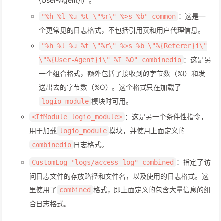
{User-Agent}i）。
：这是一
"%h %l %u %t \"%r\" %>s %b" common
个更常见的日志格式，不包括引用页和用户代理信息。
"%h %l %u %t \"%r\" %>s %b \"%{Referer}i\"
：这是另
\"%{User-Agent}i\" %I %O" combinedio
一个组合格式，额外包括了接收到的字节数（%I）和发
送出去的字节数（%O）。这个格式只在加载了
模块时可用。
logio_module
：这是另一个条件性指令，
<IfModule logio_module>
用于加载
模块，并使用上面定义的
logio_module
日志格式。
combinedio
：指定了访
CustomLog "logs/access_log" combined
问日志文件的存放路径和文件名，以及使用的日志格式。这
里使用了
格式，即上面定义的包含大量信息的组
combined
合日志格式。