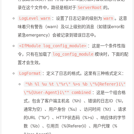
录在这个文件中，路径是相对于
的。
ServerRoot
：设置了日志记录的级别为
。这意
LogLevel warn
warn
味着只有警告（warn）及以上级别的消息（如错误error和
紧急emergency）会被记录到错误日志中。
：这是一个条件性指
<IfModule log_config_module>
令，只有在加载了
模块时，下面的配
log_config_module
置才会生效。
：定义了日志的格式。这里有三种格式定义：
LogFormat
"%h %l %u %t \"%r\" %>s %b \"%{Referer}i\"
：这是一个组合格
\"%{User-Agent}i\"" combined
式，包含了客户端主机名（%h）、错误的日志ID（%l，
通常为空）、用户身份（%u）、访问时间（%t）、请求
的URL（”%r”）、HTTP状态码（%>s）、响应体的字节
数（%b）、引用页（%{Referer}i）、用户代理（%