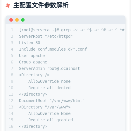
主配置文件参数解析
1
[root@servera ~]# grep -v -e ^$ -e ^# -e ^.*# /
2
ServerRoot "/etc/httpd"
3
Listen 80
4
Include conf.modules.d/*.conf
5
User apache
6
Group apache
7
ServerAdmin root@localhost
8
<Directory />
9
    AllowOverride none
10
    Require all denied
11
</Directory>
12
DocumentRoot "/var/www/html"
13
<Directory "/var/www">
14
    AllowOverride None
15
    Require all granted
16
</Directory>