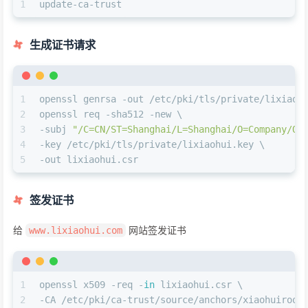
1
update-ca-trust
生成证书请求
1
openssl genrsa -out /etc/pki/tls/private/lixiaoh
2
openssl req -sha512 -new \
3
-subj 
"/C=CN/ST=Shanghai/L=Shanghai/O=Company/OU
4
-key /etc/pki/tls/private/lixiaohui.key \
5
-out lixiaohui.csr
签发证书
给
网站签发证书
www.lixiaohui.com
1
openssl x509 -req -
in
 lixiaohui.csr \
2
-CA /etc/pki/ca-trust/source/anchors/xiaohuiroot