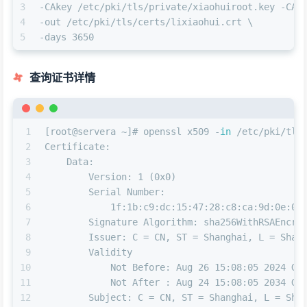
3
-CAkey /etc/pki/tls/private/xiaohuiroot.key -CAc
4
-out /etc/pki/tls/certs/lixiaohui.crt \
5
-days 3650
查询证书详情
1
[root@servera ~]# openssl x509 -
in
 /etc/pki/tls
2
Certificate:
3
    Data:
4
        Version: 1 (0x0)
5
        Serial Number:
6
            1f:1b:c9:dc:15:47:28:c8:ca:9d:0e:0c
7
        Signature Algorithm: sha256WithRSAEncry
8
        Issuer: C = CN, ST = Shanghai, L = Shan
9
        Validity
10
            Not Before: Aug 26 15:08:05 2024 GM
11
            Not After : Aug 24 15:08:05 2034 GM
12
        Subject: C = CN, ST = Shanghai, L = Sha