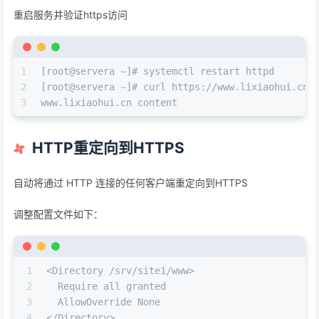
重启服务并验证https访问
1
[root@servera ~]# systemctl restart httpd
2
[root@servera ~]# curl https://www.lixiaohui.cn
3
www.lixiaohui.cn content
HTTP重定向到HTTPS
自动将通过 HTTP 连接的任何客户端重定向到HTTPS
调整配置文件如下：
1
<Directory /srv/site1/www>
2
  Require all granted
3
  AllowOverride None
4
</Directory>