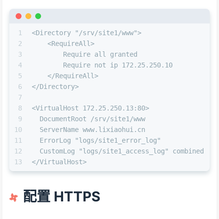
1
<Directory "/srv/site1/www">
2
    <RequireAll>
3
        Require all granted
4
        Require not ip 172.25.250.10
5
    </RequireAll>
6
</Directory>
7
8
<VirtualHost 172.25.250.13:80>
9
  DocumentRoot /srv/site1/www
10
  ServerName www.lixiaohui.cn
11
  ErrorLog "logs/site1_error_log"
12
  CustomLog "logs/site1_access_log" combined
13
</VirtualHost>
配置 HTTPS