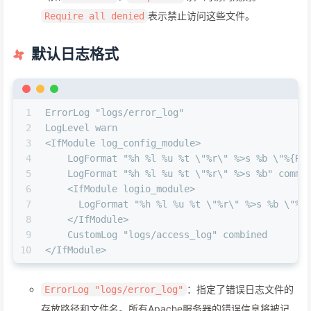
表示禁止访问这些文件。
Require all denied
默认日志格式
1
ErrorLog "logs/error_log"
2
LogLevel warn
3
<IfModule log_config_module>
4
    LogFormat "%h %l %u %t \"%r\" %>s %b \"%{Re
5
    LogFormat "%h %l %u %t \"%r\" %>s %b" commo
6
    <IfModule logio_module>
7
      LogFormat "%h %l %u %t \"%r\" %>s %b \"%{
8
    </IfModule>
9
    CustomLog "logs/access_log" combined
10
</IfModule>
：指定了错误日志文件的
ErrorLog "logs/error_log"
存放路径和文件名。所有Apache服务器的错误信息将被记