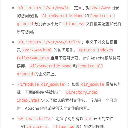
：定义了对
目录
<Directory "/var/www">
/var/www
的访问规则。
和
AllowOverride None
Require all
分别表示不允许
文件覆盖配置和允许
granted
.htaccess
所有访问。
：定义了对文档根目
<Directory "/var/www/html">
录
的访问规则。
/var/www/html
Options Indexes
启用了索引选项，允许Apache跟随符号
FollowSymLinks
链接。
和
AllowOverride None
Require all
的含义同上。
granted
：如果
模块被加
<IfModule dir_module>
dir_module
载，下面的指令将被执行。
DirectoryIndex
定义了默认的索引文件名，当访问一个目录
index.html
时，Apache会尝试提供这个文件的内容。
：定义了对所有以
开头的文件
<Files ".ht*">
.ht
（如
、
等）的访问规则。
.htaccess
.htpasswd