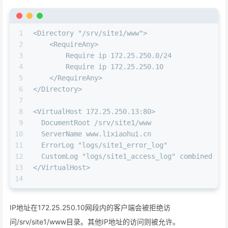
1
<Directory "/srv/site1/www">
2
    <RequireAny>
3
        Require ip 172.25.250.0/24
4
        Require ip 172.25.250.10
5
    </RequireAny>
6
</Directory>
7
8
<VirtualHost 172.25.250.13:80>
9
  DocumentRoot /srv/site1/www
10
  ServerName www.lixiaohui.cn
11
  ErrorLog "logs/site1_error_log"
12
  CustomLog "logs/site1_access_log" combined
13
</VirtualHost>
14
IP地址在172.25.250.10网段内的客户端会被拒绝访
问/srv/site1/www目录。其他IP地址的访问则被允许。