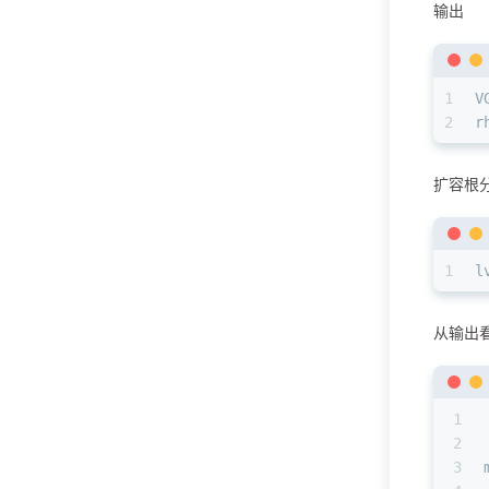
输出
1
V
2
r
扩容根
1
l
从输出看
1
2
3