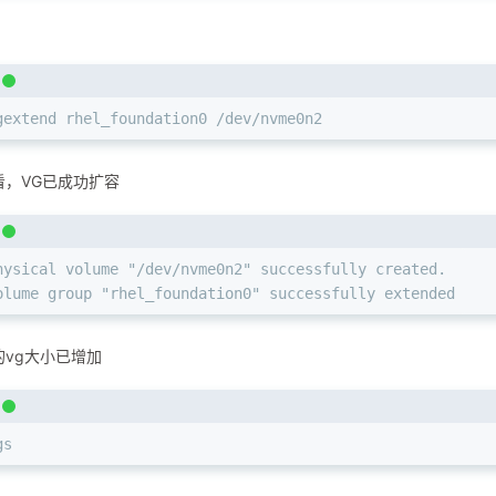
gextend rhel_foundation0 /dev/nvme0n2
看，VG已成功扩容
hysical volume "/dev/nvme0n2" successfully created.
olume group "rhel_foundation0" successfully extended
的vg大小已增加
gs