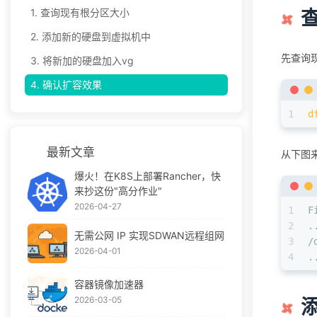
1.
查询现有根分区大小
2.
添加新的硬盘到虚拟机中
先查询
3.
将新加的硬盘加入vg
4.
确认扩容效果
1
d
最新文章
从下图
爆火！在K8S上部署Rancher，快
来抄这份"高分作业"
2026-04-27
1
F
2
.
无需公网 IP 实现SDWAN远程组网
3
/
2026-04-01
4
.
容器镜像加速器
2026-03-05