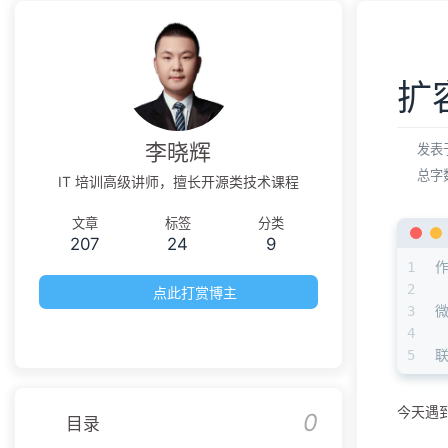
扩
李晓辉
发表
总字
IT 培训高级讲师，擅长开源类技术课程
文章
标签
分类
207
24
9
1
2
点此打赏博主
3
微
4
5
联
今天遇
0
目录