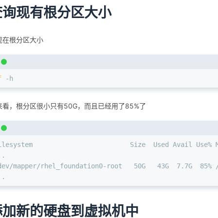
查询现有根分区大小
现在根分区大小
f
 -h
来看，根分区很小只有50G，而且已经用了85%了
ilesystem                         Size  Used Avail Use% 
..
dev/mapper/rhel_foundation0-root   50G   43G  7.7G  85% 
..
添加新的硬盘到虚拟机中