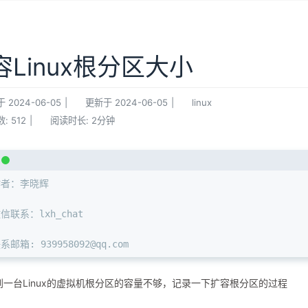
容Linux根分区大小
于
2024-06-05
|
更新于
2024-06-05
|
linux
数:
512
|
阅读时长:
2分钟
作者：李晓辉
信联系：lxh_chat
系邮箱: 939958092@qq.com
到一台Linux的虚拟机根分区的容量不够，记录一下扩容根分区的过程