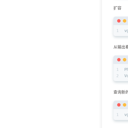
扩容
1
v
从输出
1
P
2
V
查询新
1
v