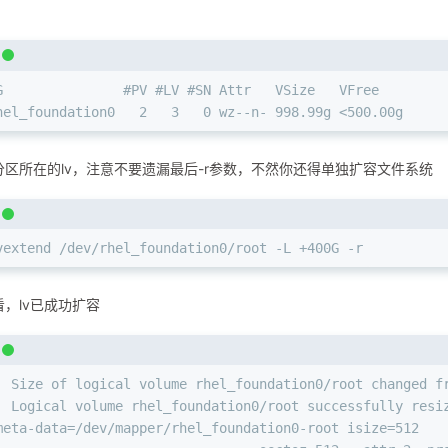
G               #PV #LV #SN Attr   VSize   VFree
hel_foundation0   2   3   0 wz--n- 998.99g <500.00g
分区所在的lv，注意不要遗漏最后-r参数，不然你还得单独扩容文件系统
vextend /dev/rhel_foundation0/root -L +400G -r
，lv已成功扩容
  Size of logical volume rhel_foundation0/root changed f
  Logical volume rhel_foundation0/root successfully resi
meta-data=/dev/mapper/rhel_foundation0-root isize=512   