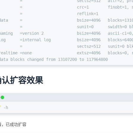
         =                       sectsz=512   attr=2, pr
         =                       crc=1        finobt=1, 
         =                       reflink=1
data     =                       bsize=4096   blocks=131
         =                       sunit=0      swidth=0 b
naming   =version 2              bsize=4096   ascii-ci=0
log      =internal log           bsize=4096   blocks=640
         =                       sectsz=512   sunit=0 bl
realtime =none                   extsz=4096   blocks=0, 
data blocks changed from 13107200 to 117964800
确认扩容效果
f
 -h
看，已成功扩容