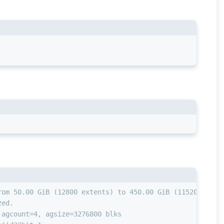
rom 50.00 GiB (12800 extents) to 450.00 GiB (115200 exte
zed.
 agcount=4, agsize=3276800 blks