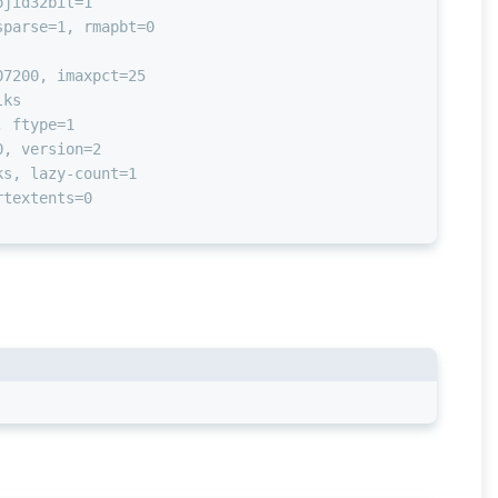
ojid32bit=1
sparse=1, rmapbt=0
07200, imaxpct=25
lks
, ftype=1
0, version=2
ks, lazy-count=1
rtextents=0