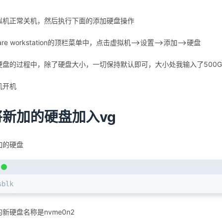
拟机正常关机，然后执行下面的添加硬盘操作
are workstation的顶栏菜单中，点击虚拟机—>设置—>添加—>硬盘
硬盘的过程中，除了硬盘大小，一切保持默认即可，大小处我输入了500G
机开机
将新加的硬盘加入vg
加的硬盘
sblk
新硬盘名称是nvme0n2