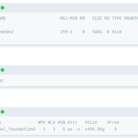
AME                      MAJ:MIN RM   SIZE RO TYPE MOUNT
..
vme0n2                   259:3    0   500G  0 disk
..
gs
G               #PV #LV #SN Attr   VSize    VFree
hel_foundation0   1   3   0 wz--n- <499.00g    0