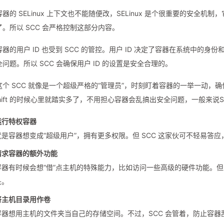
器的 SELinux 上下文也不能随便改，SELinux 是个很重要的安
。所以 SCC 会严格控制这部分内容。
器的用户 ID 也受到 SCC 的管控。用户 ID 决定了容器在系统中
问题。所以 SCC 会确保用户 ID 的设置是安全合理的。
这个 SCC 就像是一个超级严格的“管理员”，时刻盯着容器的一举一动
Shift 的时候心里就踏实多了，不用担心容器会乱搞出安全问题，一般来说​
运行特权容器
就是容器想变成“超级用户”，拥有更多权限。但 SCC 这家伙可不轻易
请求容器的额外功能
容器有时候会想“借”点主机的特殊能力，比如访问一些高级的硬件功能。但 
头。
将主机目录用作卷
容器想用主机的文件夹当自己的存储空间。不过，SCC 会管着，防止容