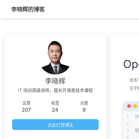
李晓辉的博客
O
李晓辉
发表
总字
IT 培训高级讲师，擅长开源类技术课程
文章
标签
分类
207
24
9
1
2
点此打赏博主
3
4