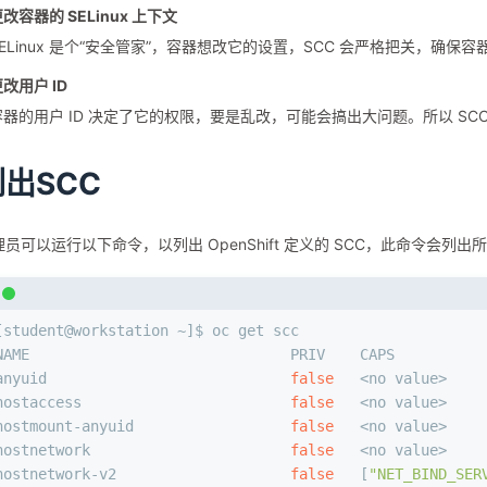
改容器的 SELinux 上下文
SELinux 是个“安全管家”，容器想改它的设置，SCC 会严格把关，确
改用户 ID
容器的用户 ID 决定了它的权限，要是乱改，可能会搞出大问题。所以 S
出SCC
员可以运行以下命令，以列出 OpenShift 定义的 SCC，此命令会
[student@workstation ~]$ oc get scc
NAME                              PRIV    CAPS          
anyuid                            
false
   <no value>    
hostaccess                        
false
   <no value>    
hostmount-anyuid                  
false
   <no value>    
hostnetwork                       
false
   <no value>    
hostnetwork-v2                    
false
   [
"NET_BIND_SER