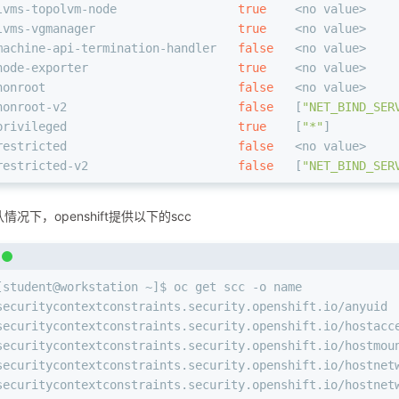
lvms-topolvm-node                 
true
    <no value>    
lvms-vgmanager                    
true
    <no value>    
machine-api-termination-handler   
false
   <no value>    
node-exporter                     
true
    <no value>    
nonroot                           
false
   <no value>    
nonroot-v2                        
false
   [
"NET_BIND_SER
privileged                        
true
    [
"*"
]         
restricted                        
false
   <no value>    
restricted-v2                     
false
   [
"NET_BIND_SER
情况下，openshift提供以下的scc
[student@workstation ~]$ oc get scc -o name
securitycontextconstraints.security.openshift.io/anyuid
securitycontextconstraints.security.openshift.io/hostacc
securitycontextconstraints.security.openshift.io/hostmou
securitycontextconstraints.security.openshift.io/hostnet
securitycontextconstraints.security.openshift.io/hostnet