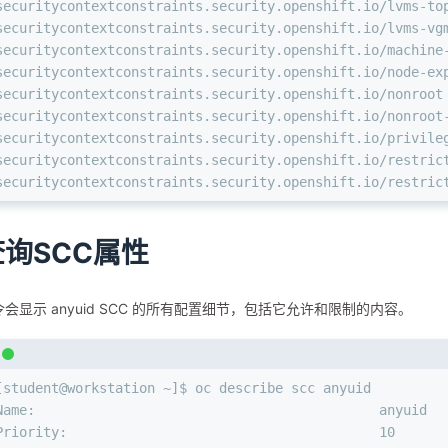
securitycontextconstraints.security.openshift.io/lvms-to
securitycontextconstraints.security.openshift.io/lvms-vg
securitycontextconstraints.security.openshift.io/machine
securitycontextconstraints.security.openshift.io/node-ex
securitycontextconstraints.security.openshift.io/nonroot
securitycontextconstraints.security.openshift.io/nonroot
securitycontextconstraints.security.openshift.io/privile
securitycontextconstraints.security.openshift.io/restric
securitycontextconstraints.security.openshift.io/restric
查询SCC属性
会显示 anyuid SCC 的所有配置细节，包括它允许和限制的内容。
[student@workstation ~]$ oc describe scc anyuid
Name:                                           anyuid  
Priority:                                       10      