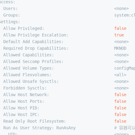
Access:                                                 
  Users:                                        <none>  
  Groups:                                       system:c
Settings:                                               
  Allow Privileged:                             
false
  Allow Privilege Escalation:                   
true
  Default Add Capabilities:                     <none>  
  Required Drop Capabilities:                   MKNOD   
  Allowed Capabilities:                         <none>  
  Allowed Seccomp Profiles:                     <none>  
  Allowed Volume Types:                         configMa
  Allowed Flexvolumes:                          <all>   
  Allowed Unsafe Sysctls:                       <none>  
  Forbidden Sysctls:                            <none>  
  Allow Host Network:                           
false
  Allow Host Ports:                             
false
  Allow Host PID:                               
false
  Allow Host IPC:                               
false
  Read Only Root Filesystem:                    
false
  Run As User Strategy: RunAsAny                
# 容器可
    UID:                                        <none>  