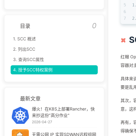
5
1
6
7
2
0
目录
S
1.
SCC 概述
2.
列出SCC
红帽 O
3.
查询SCC属性
容器对
4.
授予SCC特权案例
具体来
要是乱用
最新文章
其次，
爆火！在K8S上部署Rancher，快
意，这
来抄这份"高分作业"
2026-04-27
再有，
得确保
无需公网 IP 实现SDWAN远程组网