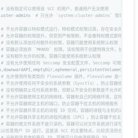
                 
 
# 没有指定可以使用该 SCC 的用户，普通用户无法使用  
luster-admins  
# 只允许 `system:cluster-admins` 管理员组使
                   
# 不允许容器以特权模式运行，特权模式权限过高，存在安全风险  
# 允许容器的权限提升，但受到严格限制，不会像特权模式那样危险  
 
# 没有默认添加任何额外的权限，容器只能使用系统默认权限  
 
# 容器必须放弃 `MKNOD` 权限，该权限用于创建特殊文件，放弃它可
 
# 没有额外允许的权限，容器只能使用系统默认权限  
 
# 没有允许使用任何 Seccomp 安全配置文件，Seccomp 可限制容器
p,downwardAPI,emptyDir,ephemeral,persistentVolumeClaim,p
 
# 允许使用所有类型的 Flexvolume 插件，Flexvolume 是一种灵
 
# 不允许使用任何不安全的系统参数（Sysctls），防止容器修改关键
 
# 没有明确禁止任何系统参数，但默认不安全的参数是不允许的  
# 不允许容器使用主机的网络栈，容器有自己的网络环境，这样更安全 
# 不允许容器绑定主机的端口，防止容器干扰主机的网络服务  
# 不允许容器共享主机的进程 ID 空间，容器的进程与主机的进程是隔
# 不允许容器共享主机的进程间通信（IPC），防止容器干扰主机的进程
# 容器的根文件系统不是只读的，容器可以对文件系统进行读写操作  
以以任意用户 ID 运行，这是该 SCC 的主要特点，比较灵活但也需谨慎使
 
# 没有指定具体的用户 ID，容器可以自由选择用户 ID  