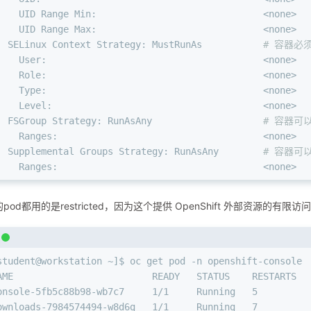
    UID Range Min:                              <none>  
    UID Range Max:                              <none>  
  SELinux Context Strategy: MustRunAs           
# 容器必须
    User:                                       <none>  
    Role:                                       <none>  
    Type:                                       <none>  
    Level:                                      <none>  
  FSGroup Strategy: RunAsAny                    
# 容器可
    Ranges:                                     <none>  
  Supplemental Groups Strategy: RunAsAny        
# 容器可
    Ranges:                                     <none>  
pod都用的是restricted，因为这个提供 OpenShift 外部资源的有限访
student@workstation ~]$ oc get pod -n openshift-console
AME                         READY   STATUS    RESTARTS  
onsole-5fb5c88b98-wb7c7     1/1     Running   5         
ownloads-7984574494-w8d6g   1/1     Running   7         