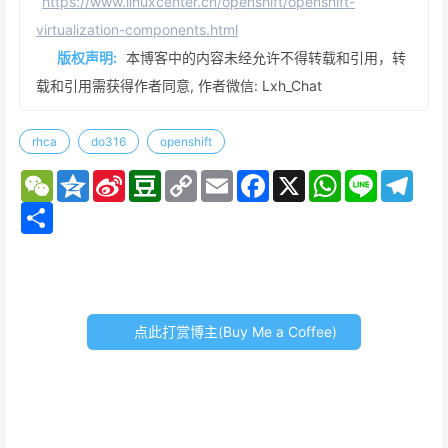
https://www.linuxcenter.cn/openshift/openshift-
virtualization-components.html
版权声明:
本博客中的内容未经允许不得转载和引用，转
载和引用需获得作者同意, 作者微信: Lxh_Chat
rhca
do316
openshift
W
Q
S
D
C
E
F
X
W
L
T
e
z
i
o
o
m
a
h
i
e
C
S
o
n
u
p
a
c
a
n
l
h
h
n
a
b
y
i
e
t
e
e
a
a
e
W
a
L
l
b
s
g
t
r
e
n
i
o
A
r
e
i
n
o
p
a
b
k
k
p
m
o
点此打赏博主(Buy Me a Coffee)