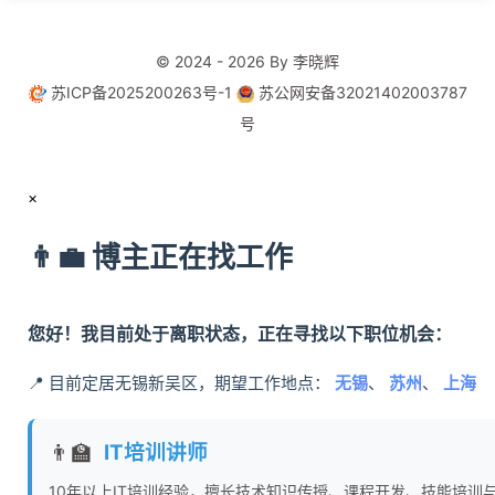
© 2024 - 2026 By 李晓辉
苏ICP备2025200263号-1
苏公网安备32021402003787
号
×
👨‍💼 博主正在找工作
您好！我目前处于离职状态，正在寻找以下职位机会：
📍 目前定居无锡新吴区，期望工作地点：
无锡
、
苏州
、
上海
👨‍🏫
IT培训讲师
10年以上IT培训经验，擅长技术知识传授、课程开发、技能培训