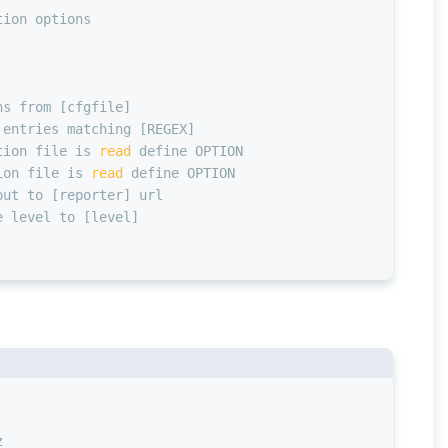
tion options
ns from [cfgfile]
 entries matching [REGEX]
tion file is 
read
 define OPTION
ion file is 
read
 define OPTION
put to [reporter] url
e level to [level]
z