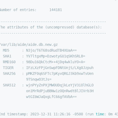
Number of entries:      144181
---------------------------------------------------
The attributes of the (uncompressed) database(s):
---------------------------------------------------
/var/lib/aide/aide.db.new.gz
  MD5      : N3jo/T6T68sdRudTB4XUaA==
  SHA1     : YV7ltgxMp+DzwotyGU1qSKhSRL8=
  RMD160   : 98Du16QkCtcM++4jDq4wkluYO+A=
  TIGER    : IFzLXzFPjGnSwpFDNtUnjS/LXg0Jzpuh
  SHA256   : pMKZF0q6SFTc7pKyvQRGJ3kb9xwTvUen
             9TSnqwO3tJs=
  SHA512   : wjnPYyZnPXjMW0UDqjkLeYjV3iOlhGLO
             on1MrRdPjuBBNw1zOQnRwdtBlJIVrb3H
             wtGIbWJaQxgLfC66gfAVbA==
End timestamp: 2023-12-31 11:26:16 -0500 (run 
time
: 0m 4