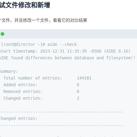
试文件修改和新增
个文件，并且修改一个文件，看看它的对比结果
 [root@director ~]# aide --check
Start timestamp: 2023-12-31 11:35:39 -0500 (AIDE 0.16)
AIDE found differences between database and filesystem!!
Summary:
  Total number of entries:      144181
  Added entries:                0
  Removed entries:              0
  Changed entries:              2
---------------------------------------------------
Changed entries:
---------------------------------------------------