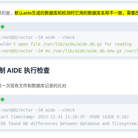
意的是，
默认aide生成的数据库和检测时它用的数据库名称不一致，需要
[root@director ~]# aide --check
ouldn
't open file /var/lib/aide/aide.db.gz for reading
[root@director ~]# mv /var/lib/aide/aide.db.new.gz /var/
制 AIDE 执⾏检查
发一次现有文件和数据库记录的比对
[root@director ~]# aide --check
tart timestamp: 2023-12-31 11:28:35 -0500 (AIDE 0.16)
IDE found NO differences between database and filesystem