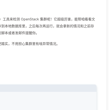
nt，AIDE）工具来检测 OpenStack 集群呢！它超级厉害，能帮咱看看文
存到本地数据库里，之后每次再运行，就会拿新的情况和之前存
行脚本或者发邮件提醒你。
更踏实，不用担心集群里有啥异常情况。