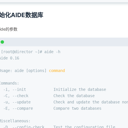
始化AIDE数据库
ide的参数
 [root@director ~]# aide -h
Aide 0.16
Usage: aide [options] 
command
Commands:
  -i, --init            Initialize the database
  -C, --check           Check the database
  -u, --update          Check and update the database no
  -E, --compare         Compare two databases
Miscellaneous:
  -D, --config-check    Test the configuration file