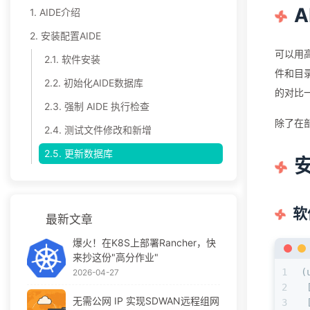
A
1.
AIDE介绍
2.
安装配置AIDE
可以用⾼级
2.1.
软件安装
件和目
2.2.
初始化AIDE数据库
的对比
2.3.
强制 AIDE 执⾏检查
除了在
2.4.
测试文件修改和新增
2.5.
更新数据库
安
软
最新文章
爆火！在K8S上部署Rancher，快
来抄这份"高分作业"
1
(
2026-04-27
2
 
无需公网 IP 实现SDWAN远程组网
3
 