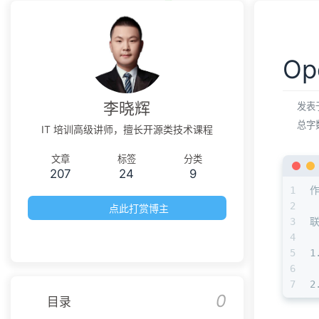
Op
李晓辉
发表
总字
IT 培训高级讲师，擅长开源类技术课程
文章
标签
分类
207
24
9
1
2
点此打赏博主
3
4
5
1
6
7
2
0
目录