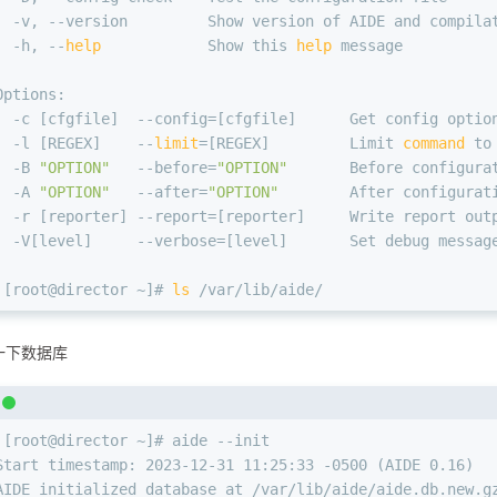
  -v, --version         Show version of AIDE and compila
  -h, --
help
            Show this 
help
 message
Options:
  -c [cfgfile]  --config=[cfgfile]      Get config optio
  -l [REGEX]    --
limit
=[REGEX]         Limit 
command
 to
  -B 
"OPTION"
   --before=
"OPTION"
       Before configura
  -A 
"OPTION"
   --after=
"OPTION"
        After configurat
  -r [reporter] --report=[reporter]     Write report out
  -V[level]     --verbose=[level]       Set debug messag
 [root@director ~]# 
ls
 /var/lib/aide/
一下数据库
 [root@director ~]# aide --init
Start timestamp: 2023-12-31 11:25:33 -0500 (AIDE 0.16)
AIDE initialized database at /var/lib/aide/aide.db.new.g