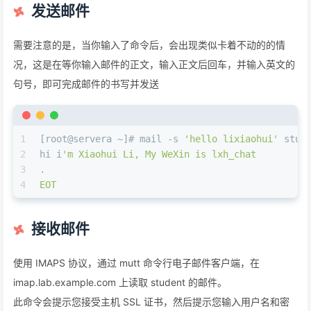
发送邮件
需要注意的是，当你输入了命令后，会出现类似卡着不动的的情
况，这是在等你输入邮件的正文，输入正文后回车，并输入英文的
句号，即可完成邮件的书写并发送
1
[root@servera ~]# mail -s 
'hello lixiaohui'
 stud
2
hi i
'm Xiaohui Li, My WeXin is lxh_chat
3
.
4
EOT
接收邮件
使用 IMAPS 协议，通过 mutt 命令行电子邮件客户端，在
imap.lab.example.com 上读取 student 的邮件。
此命令会提示您接受主机 SSL 证书，然后提示您输入用户名和密