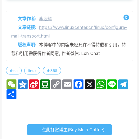
文章作者:
李晓辉
文章链接:
https://www.linuxcenter.cn/linux/configure-
mail-transport.html
版权声明:
本博客中的内容未经允许不得转载和引用，转
载和引用需获得作者同意, 作者微信: Lxh_Chat
rhca
linux
rh358
W
Q
S
D
C
E
F
X
W
L
T
e
z
i
o
o
m
a
h
i
e
C
S
o
n
u
p
a
c
a
n
l
h
h
n
a
b
y
i
e
t
e
e
a
a
e
W
a
L
l
b
s
g
t
r
e
n
i
o
A
r
e
i
n
o
p
a
b
k
k
p
m
o
点此打赏博主(Buy Me a Coffee)