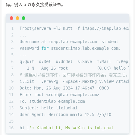
码。键入 a 以永久接受该证书。
1
[root@servera ~]# mutt -f imaps://imap.lab.exam
2
...
3
Username at imap.lab.example.com: student
4
Password 
for
 student@imap.lab.example.com:
5
...
6
q:Quit  d:Del  u:Undel  s:Save  m:Mail  r:Reply
7
   1 N   Aug 26 root            (0.6K) hello li
8
# 这里可以看到邮件，回车即可看到邮件内容，看完之后，按
9
i:Exit  -:PrevPg  <Space>:NextPg v:View Attachm
10
Date: Mon, 26 Aug 2024 17:46:47 +0800
11
From: root <root@lab.example.com>
12
To: student@lab.example.com
13
Subject: hello lixiaohui
14
User-Agent: Heirloom mailx 12.5 7/5/10
15
16
hi i
'm Xiaohui Li, My WeXin is lxh_chat