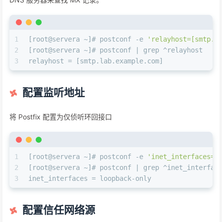
1
[root@servera ~]# postconf -e 
'relayhost=[smtp.l
2
[root@servera ~]# postconf | grep ^relayhost
3
relayhost = [smtp.lab.example.com]
配置监听地址
将 Postfix 配置为仅侦听环回接口
1
[root@servera ~]# postconf -e 
'inet_interfaces=l
2
[root@servera ~]# postconf | grep ^inet_interfac
3
inet_interfaces = loopback-only
配置信任网络源