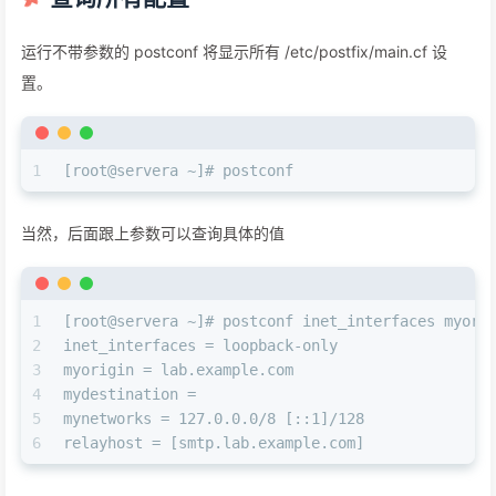
运行不带参数的 postconf 将显示所有 /etc/postfix/main.cf 设
置。
1
[root@servera ~]# postconf
当然，后面跟上参数可以查询具体的值
1
[root@servera ~]# postconf inet_interfaces myori
2
inet_interfaces = loopback-only
3
myorigin = lab.example.com
4
mydestination =
5
mynetworks = 127.0.0.0/8 [::1]/128
6
relayhost = [smtp.lab.example.com]