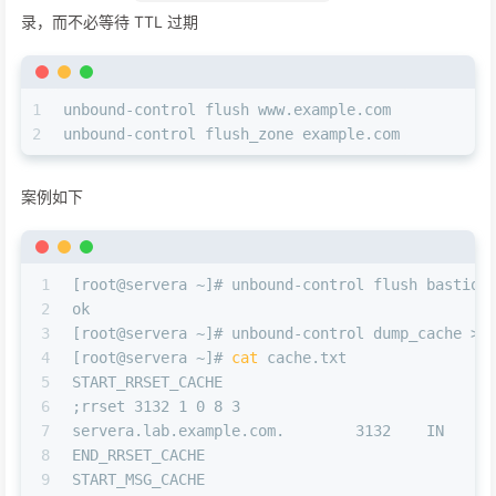
录，而不必等待 TTL 过期
1
unbound-control flush www.example.com
2
unbound-control flush_zone example.com
案例如下
1
[root@servera ~]# unbound-control flush bastion
2
ok
3
[root@servera ~]# unbound-control dump_cache > 
4
[root@servera ~]# 
cat
 cache.txt
5
START_RRSET_CACHE
6
;rrset 3132 1 0 8 3
7
servera.lab.example.com.        3132    IN     
8
END_RRSET_CACHE
9
START_MSG_CACHE