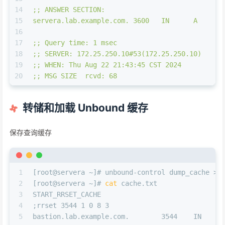
14
;; ANSWER SECTION:
15
servera.lab.example.com. 3600   IN      A      
16
17
;; Query time: 1 msec
18
;; SERVER: 172.25.250.10#53(172.25.250.10)
19
;; WHEN: Thu Aug 22 21:43:45 CST 2024
20
;; MSG SIZE  rcvd: 68
转储和加载 Unbound 缓存
保存查询缓存
1
[root@servera ~]# unbound-control dump_cache > 
2
[root@servera ~]# 
cat
 cache.txt
3
START_RRSET_CACHE
4
;rrset 3544 1 0 8 3
5
bastion.lab.example.com.        3544    IN     