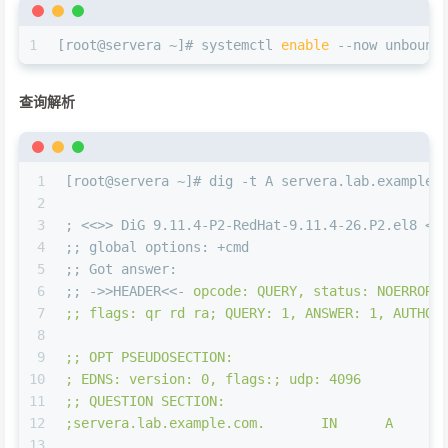
1
[root@servera ~]# systemctl 
enable
 --now unbound
查询解析
1
[root@servera ~]# dig -t A servera.lab.example.
2
3
; <<>> DiG 9.11.4-P2-RedHat-9.11.4-26.P2.el8 <<
4
;; global options: +cmd
5
;; Got answer:
6
;; ->>HEADER<<- 
opcode: QUERY, status: NOERROR,
7
;; flags: qr rd ra; QUERY: 1, ANSWER: 1, AUTHOR
8
9
;; OPT PSEUDOSECTION:
10
; EDNS: version: 0, flags:; udp: 4096
11
;; QUESTION SECTION:
12
;servera.lab.example.com.       IN      A
13