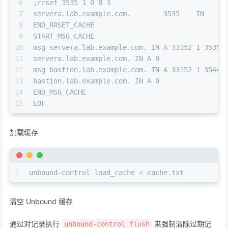
6
;rrset 3535 1 0 8 3
7
servera.lab.example.com.        3535    IN     
8
END_RRSET_CACHE
9
START_MSG_CACHE
10
msg servera.lab.example.com. IN A 33152 1 3535 
11
servera.lab.example.com. IN A 0
12
msg bastion.lab.example.com. IN A 33152 1 3544 
13
bastion.lab.example.com. IN A 0
14
END_MSG_CACHE
15
EOF
加载缓存
1
unbound-control load_cache < cache.txt
清空 Unbound 缓存
通过对记录执行
来强制清除过期记
unbound-control flush