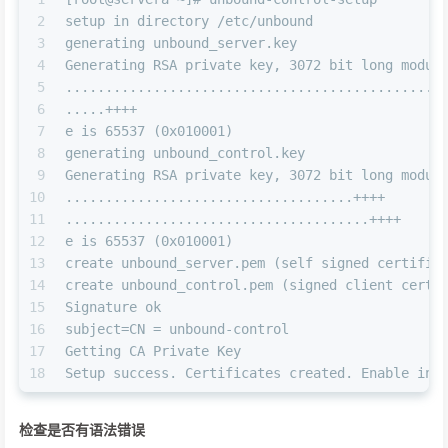
2
setup in directory /etc/unbound
3
generating unbound_server.key
4
Generating RSA private key, 3072 bit long modul
5
...............................................
6
.....++++
7
e is 65537 (0x010001)
8
generating unbound_control.key
9
Generating RSA private key, 3072 bit long modul
10
....................................++++
11
......................................++++
12
e is 65537 (0x010001)
13
create unbound_server.pem (self signed certific
14
create unbound_control.pem (signed client certi
15
Signature ok
16
subject=CN = unbound-control
17
Getting CA Private Key
18
Setup success. Certificates created. Enable in 
检查是否有语法错误