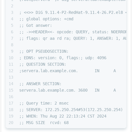
2
3
; <<>> DiG 9.11.4-P2-RedHat-9.11.4-26.P2.el8 <<
4
;; global options: +cmd
5
;; Got answer:
6
;; ->>HEADER<<- opcode: QUERY, status: NOERROR,
7
;; flags: qr aa rd ra; QUERY: 1, ANSWER: 1, AUT
8
9
;; OPT PSEUDOSECTION:
10
; EDNS: version: 0, flags:; udp: 4096
11
;; QUESTION SECTION:
12
;servera.lab.example.com.       IN      A
13
14
;; ANSWER SECTION:
15
servera.lab.example.com. 3600   IN      A      
16
17
;; Query time: 2 msec
18
;; SERVER: 172.25.250.254#53(172.25.250.254)
19
;; WHEN: Thu Aug 22 22:13:24 CST 2024
20
;; MSG SIZE  rcvd: 68